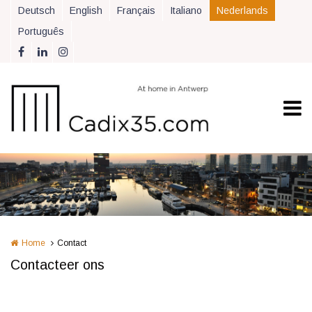
Overslaan en naar de inhoud gaan
Deutsch
English
Français
Italiano
Nederlands
Português
Home
Contact
Contacteer ons