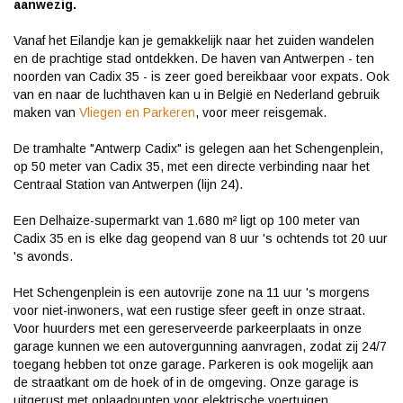
aanwezig.
Vanaf het Eilandje kan je gemakkelijk naar het zuiden wandelen
en de prachtige stad ontdekken. De haven van Antwerpen - ten
noorden van Cadix 35 - is zeer goed bereikbaar voor expats. Ook
van en naar de luchthaven kan u in België en Nederland gebruik
maken van
Vliegen en Parkeren
, voor meer reisgemak.
De tramhalte "Antwerp Cadix" is gelegen aan het Schengenplein,
op 50 meter van Cadix 35, met een directe verbinding naar het
Centraal Station van Antwerpen (lijn 24).
Een Delhaize-supermarkt van 1.680 m² ligt op 100 meter van
Cadix 35 en is elke dag geopend van 8 uur 's ochtends tot 20 uur
's avonds.
Het Schengenplein is een autovrije zone na 11 uur 's morgens
voor niet-inwoners, wat een rustige sfeer geeft in onze straat.
Voor huurders met een gereserveerde parkeerplaats in onze
garage kunnen we een autovergunning aanvragen, zodat zij 24/7
toegang hebben tot onze garage. Parkeren is ook mogelijk aan
de straatkant om de hoek of in de omgeving. Onze garage is
uitgerust met oplaadpunten voor elektrische voertuigen.